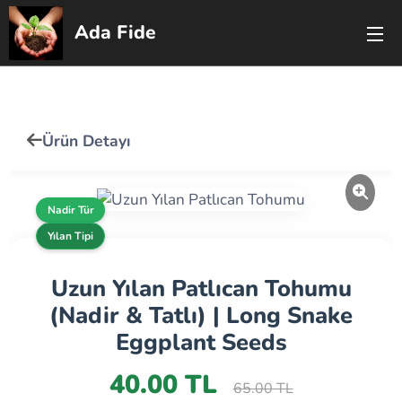
Ada Fide
🇹🇷
🇬🇧
Ürün Detayı
Nadir Tür
Yılan Tipi
Uzun Yılan Patlıcan Tohumu
(Nadir & Tatlı) | Long Snake
Eggplant Seeds
40.00 TL
65.00 TL