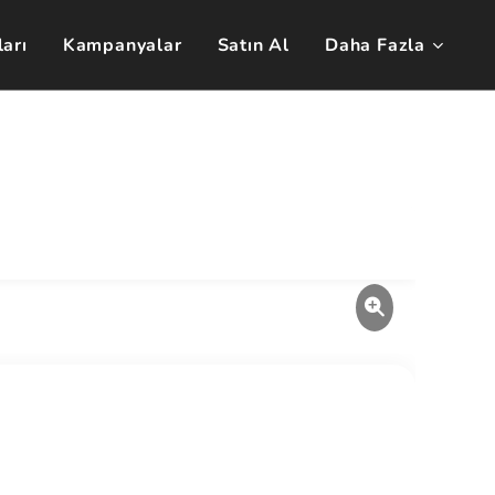
arı
Kampanyalar
Satın Al
Daha Fazla
🇹🇷
🇬🇧