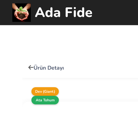
Ada Fide
Ürün Detayı
Dev (Giant)
Ata Tohum