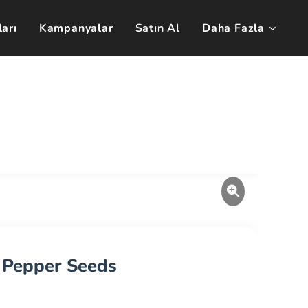
arı
Kampanyalar
Satın Al
Daha Fazla
🇹🇷
🇬🇧
a Pepper Seeds