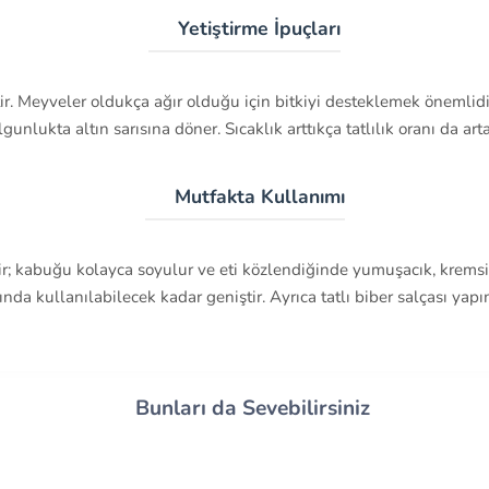
🌱 Yetiştirme İpuçları
ir. Meyveler oldukça ağır olduğu için bitkiyi desteklemek önemlid
lgunlukta altın sarısına döner. Sıcaklık arttıkça tatlılık oranı da arta
🍽️ Mutfakta Kullanımı
ir; kabuğu kolayca soyulur ve eti közlendiğinde yumuşacık, kremsi 
nda kullanılabilecek kadar geniştir. Ayrıca tatlı biber salçası yapım
Bunları da Sevebilirsiniz