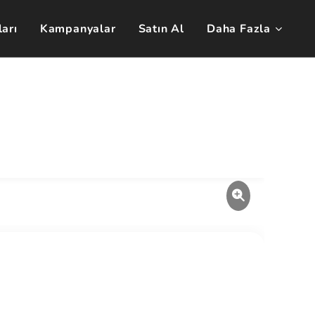
arı
Kampanyalar
Satın Al
Daha Fazla
🇹🇷
🇬🇧