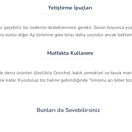
🌱 Yetiştirme İpuçları
treyi geçebilir, bu nedenle desteklenmesi gerekir. Sezon boyunca 
 süresi diğer Aji türlerine göre biraz daha uzundur ancak bekle
🍽️ Mutfakta Kullanımı
niz ürünleri (özellikle Ceviche), balık yemekleri ve tavuk marine
ılık katar. Kurutulup toz haline getirildiğinde "limonlu acı biber to
Bunları da Sevebilirsiniz