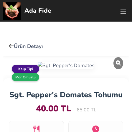
Ada Fide
🇹🇷
🇬🇧
Ürün Detayı
Kalp Tipi
Mor Omuzlu
Sgt. Pepper's Domates Tohumu
40.00 TL
65.00 TL