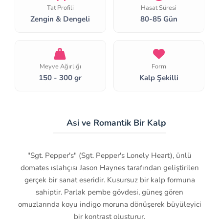
Tat Profili
Hasat Süresi
Zengin & Dengeli
80-85 Gün
Meyve Ağırlığı
Form
150 - 300 gr
Kalp Şekilli
💜 Asi ve Romantik Bir Kalp
"Sgt. Pepper's" (Sgt. Pepper's Lonely Heart), ünlü
domates ıslahçısı Jason Haynes tarafından geliştirilen
gerçek bir sanat eseridir. Kusursuz bir kalp formuna
sahiptir. Parlak pembe gövdesi, güneş gören
omuzlarında koyu indigo moruna dönüşerek büyüleyici
bir kontrast oluşturur.