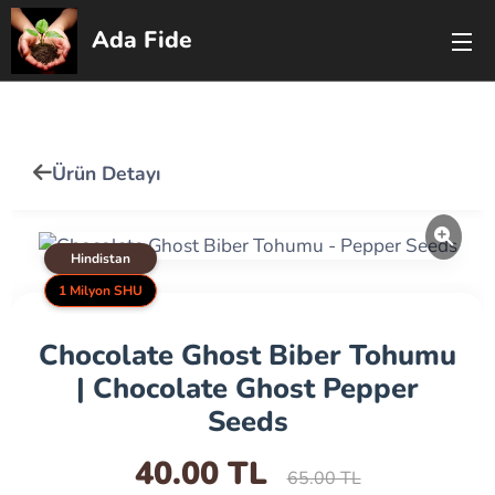
Ada Fide
🇹🇷
🇬🇧
Ürün Detayı
Hindistan
1 Milyon SHU
Chocolate Ghost Biber Tohumu
| Chocolate Ghost Pepper
Seeds
40.00 TL
65.00 TL